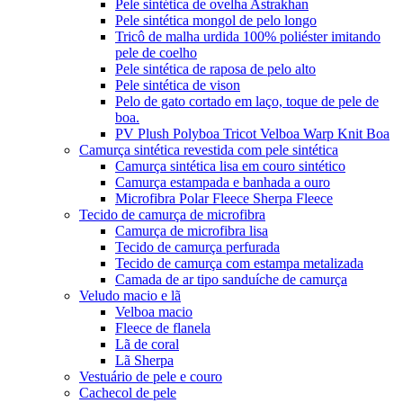
Pele sintética de ovelha Astrakhan
Pele sintética mongol de pelo longo
Tricô de malha urdida 100% poliéster imitando
pele de coelho
Pele sintética de raposa de pelo alto
Pele sintética de vison
Pelo de gato cortado em laço, toque de pele de
boa.
PV Plush Polyboa Tricot Velboa Warp Knit Boa
Camurça sintética revestida com pele sintética
Camurça sintética lisa em couro sintético
Camurça estampada e banhada a ouro
Microfibra Polar Fleece Sherpa Fleece
Tecido de camurça de microfibra
Camurça de microfibra lisa
Tecido de camurça perfurada
Tecido de camurça com estampa metalizada
Camada de ar tipo sanduíche de camurça
Veludo macio e lã
Velboa macio
Fleece de flanela
Lã de coral
Lã Sherpa
Vestuário de pele e couro
Cachecol de pele